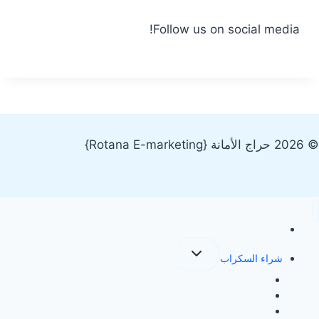
Follow us on social media!
© 2026 حراج الأمانة {Rotana E-marketing}
الرئيسية
تبديل
شراء السكراب
القائمة
الفرعية
شراء سكراب في الدمام
شراء سكراب بالقطيف
شراء سكراب بالخبر